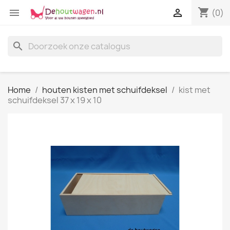
shopping_cart


(0)
search
Home
houten kisten met schuifdeksel
kist met
schuifdeksel 37 x 19 x 10