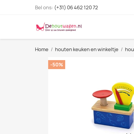
Bel ons:
(+31) 06 462 120 72
Home
houten keuken en winkeltje
hou
-50%