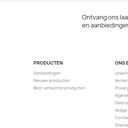
Ontvang ons laa
en aanbiedinge
PRODUCTEN
ONS 
Aanbiedingen
Leveri
Nieuwe producten
Verzen
Best verkochte producten
Privac
Algem
Gebru
Veilige
Conta
Sitem