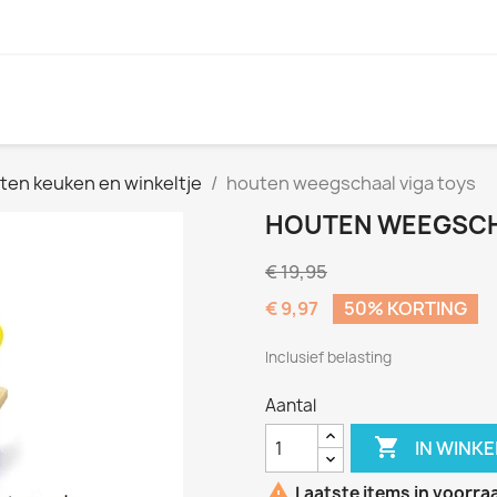
ten keuken en winkeltje
houten weegschaal viga toys
HOUTEN WEEGSCH
€ 19,95
€ 9,97
50% KORTING
Inclusief belasting
Aantal

IN WINK

Laatste items in voorra