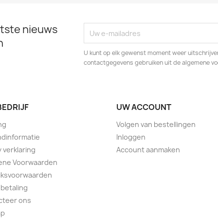
tste nieuws
n
U kunt op elk gewenst moment weer uitschrijven
contactgegevens gebruiken uit de algemene v
BEDRIJF
UW ACCOUNT
ng
Volgen van bestellingen
dinformatie
Inloggen
y verklaring
Account aanmaken
ene Voorwaarden
iksvoorwaarden
 betaling
cteer ons
ap