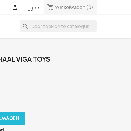
shopping_cart

Winkelwagen
(0)
Inloggen
search
AAL VIGA TOYS
ELWAGEN
ad