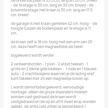
de onderste plaat is 53.5 cm. lang en 35 cm. breed
- de 1e etage is 35 cm. lang en 30 cm. breed - de
bovenste etage met kraan is 30 cm. lang en 17.5
cm. breed
de garage is met kraan gemeten 42 cm. hoog - de
hoogte tussen de bodemplaat en 1e etage is 11
cm.
de kraan zelf is 18 cm. hoog met een arm van 20
cm. deze heeft een magneetblok als takel.
bijgeleverd wordt verder:
2 verkeersborden - 1 pion - 2 afzet hekken - 1
grote en 2 kleine gele blokken - 1 rode en 1 blauwe
auto - 2 vrachtwagens waarvan je de lading eraf
kunt takelen hier zit een magneetje boven op.
( wordt demontabel geleverd, eenvoudige
montage: alleen de grijze staanders moeten
worden vast gedraaid de kraan wordt
vastgedraaid en de op en afrit moet erop worden
geklikt, de witte rails zitten al gemonteerd.)