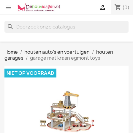
shopping_cart


(0)
search
Home
houten auto's en voertuigen
houten
garages
garage met kraan egmont toys
NIET OP VOORRAAD