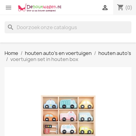
shopping_cart


(0)
search
Home
houten auto's en voertuigen
houten auto's
voertuigen set in houten box