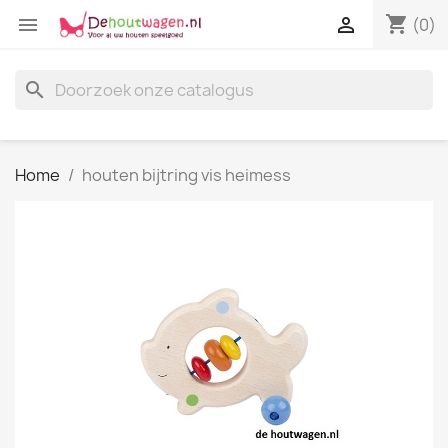
shopping_cart


(0)
search
Home
houten bijtring vis heimess