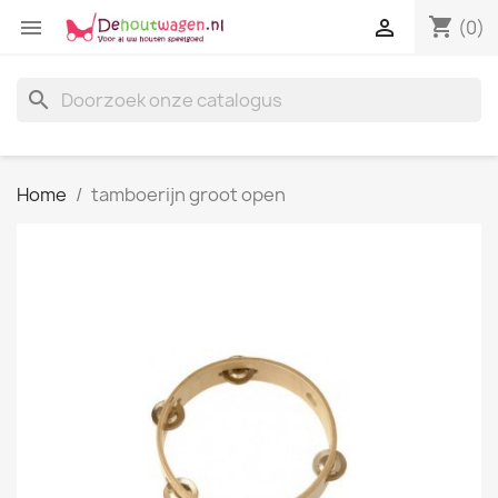
shopping_cart


(0)
search
Home
tamboerijn groot open