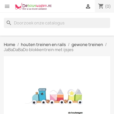
shopping_cart


(0)
search
Home
houten treinen en rails
gewone treinen
JaBaDaBaDo blokkentrein met ijsjes