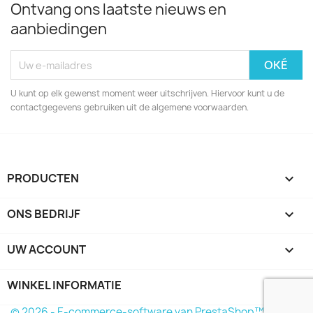
Ontvang ons laatste nieuws en
aanbiedingen
U kunt op elk gewenst moment weer uitschrijven. Hiervoor kunt u de
contactgegevens gebruiken uit de algemene voorwaarden.
PRODUCTEN

ONS BEDRIJF

UW ACCOUNT

WINKEL INFORMATIE
keyboard_arrow_down
© 2026 - E-commerce-software van PrestaShop™