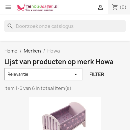
shopping_cart


(0)
search
Home
Merken
Howa
Lijst van producten op merk Howa

FILTER
Relevantie
Item 1-6 van 6 in totaal item(s)