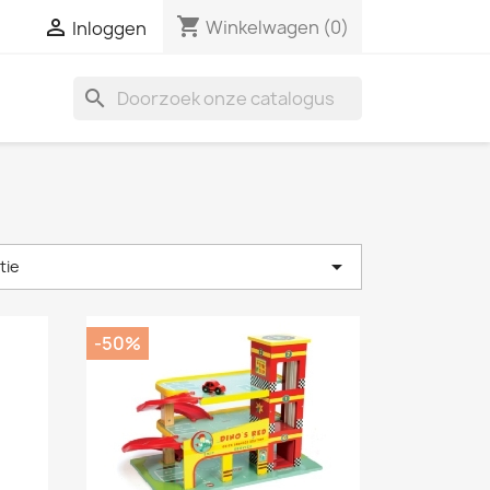
shopping_cart

Winkelwagen
(0)
Inloggen
search

tie
-50%