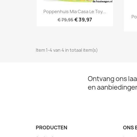
Snel bekijken

Poppenhuis Mia Casa Le Toy...
Po
€ 39,97
€ 79,95
Item 1-4 van 4 in totaal item(s)
Ontvang ons laa
en aanbiedinge
PRODUCTEN
ONS 