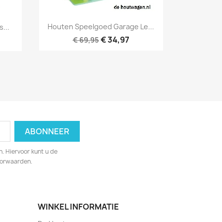
Snel bekijken

Houten Speelgoed Garage Le...
...
€ 34,97
€ 69,95
. Hiervoor kunt u de
oorwaarden.
WINKEL INFORMATIE