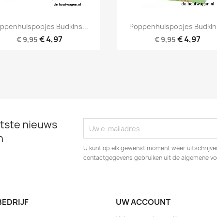
Snel bekijken
Snel bekijken


ppenhuispopjes Budkins...
Poppenhuispopjes Budkins
€ 4,97
€ 4,97
€ 9,95
€ 9,95
tste nieuws
n
U kunt op elk gewenst moment weer uitschrijven
contactgegevens gebruiken uit de algemene v
BEDRIJF
UW ACCOUNT