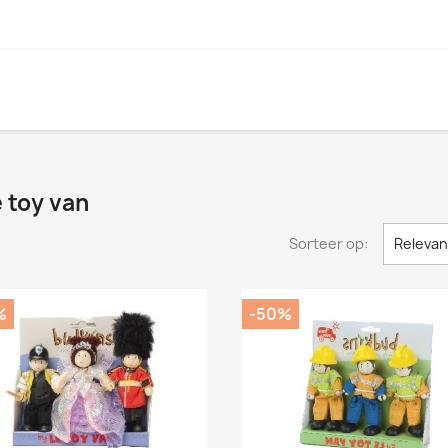
e toy van
Sorteer op:
Relevan
%
-50%