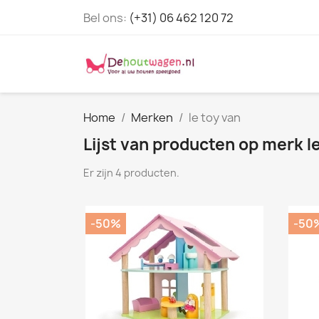
Bel ons:
(+31) 06 462 120 72
Home
Merken
le toy van
Lijst van producten op merk l
Er zijn 4 producten.
-50%
-50